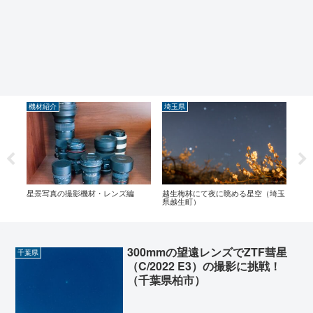
機材紹介
埼玉県
千
車と
星景写真の撮影機材・レンズ編
越生梅林にて夜に眺める星空（埼玉
九十
県越生町）
（千
300mmの望遠レンズでZTF彗星
千葉県
（C/2022 E3）の撮影に挑戦！
（千葉県柏市）