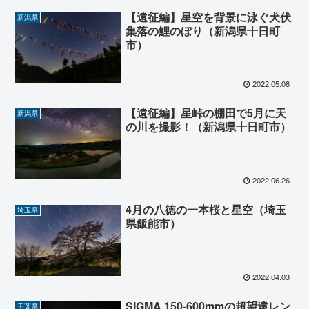
【遠征編】星空を背景に泳ぐ犬伏
新潟県
集落の鯉のぼり（新潟県十日町
市）
2022.05.08
【遠征編】星峠の棚田で5月に天
新潟県
の川を撮影！（新潟県十日町市）
2022.06.26
4月の八徳の一本桜と星空（埼玉
埼玉県
県飯能市）
2022.04.03
SIGMA 150-600mmの超望遠レン
千葉県